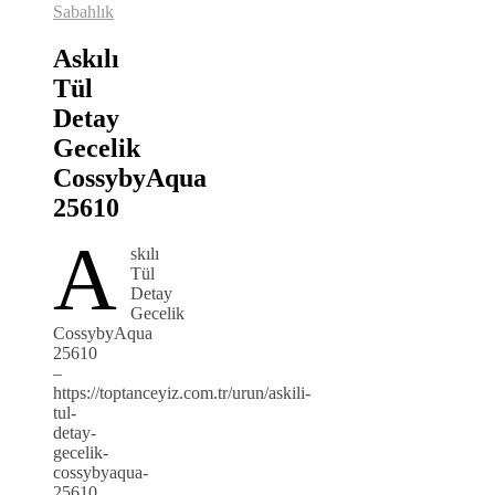
Sabahlık
Askılı
Tül
Detay
Gecelik
CossybyAqua
25610
A
skılı
Tül
Detay
Gecelik
CossybyAqua
25610
–
https://toptanceyiz.com.tr/urun/askili-
tul-
detay-
gecelik-
cossybyaqua-
25610