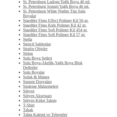
St. Petersburg Ladoga Yağlı Boya 46 ml.
St. Petersburg Sonnet Yağlı Boya 46 ml.
St. Petersburg White Nights Tüp Sulu
Boyalar
Staedtler Fimo Effect Polimer Kil 56 gr.
Staedtler Fimo Kids Polimer Kil 42 gr.
Staedtler Fimo Soft Polimer Kil 454 gr.
Staedtler Fimo Soft Polimer Kil 57 gr.
Stella
Stencil Şablonlar
Strafor Objeler
String
Sulu Boya Setleri
Sulu Boya-Akrilik-Yağlı Boya Blok
Defterler
Sulu Boyalar
Suluk & Matara
Sunum Dosyaları
Süsleme Malzemeleri
Sütyen
Sütyen Aksesuarı
Sütyen Külot Takım
T-Shirt
Tabak
Tahta Kalemi ve Tebeşirler