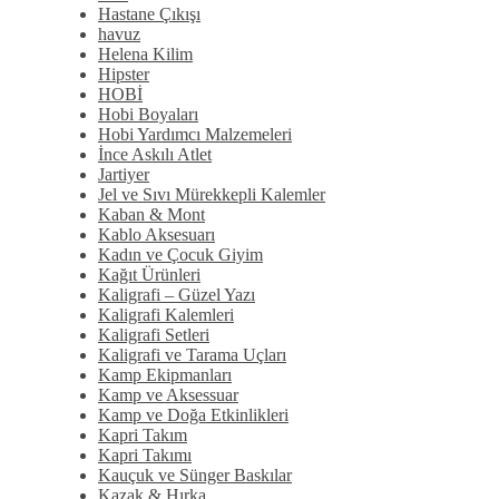
Hastane Çıkışı
havuz
Helena Kilim
Hipster
HOBİ
Hobi Boyaları
Hobi Yardımcı Malzemeleri
İnce Askılı Atlet
Jartiyer
Jel ve Sıvı Mürekkepli Kalemler
Kaban & Mont
Kablo Aksesuarı
Kadın ve Çocuk Giyim
Kağıt Ürünleri
Kaligrafi – Güzel Yazı
Kaligrafi Kalemleri
Kaligrafi Setleri
Kaligrafi ve Tarama Uçları
Kamp Ekipmanları
Kamp ve Aksessuar
Kamp ve Doğa Etkinlikleri
Kapri Takım
Kapri Takımı
Kauçuk ve Sünger Baskılar
Kazak & Hırka