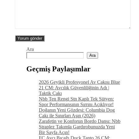
Ara
Ara
Geçmiş Paylaşımlar
2026 Geyikli Profesyonel Av Çakısı Blue
21 CM: Avcılık Güvenliliğinin Adı |
Taktik Çakı
Nbb Ten Rengi Stn Kaplı Tek Sütyen:
Spor Performansının Sırrını Açıklıyor!
Doğanın Yeni Gözdesi: Columbia Dog
Çakı ile Sınırları Aşın (2026)
Zarafetin ve Konforun Bordo Dansı: Nbb
Straplez Takımla Gardırobunuzda Yeni
Bir Sayfa Açın!
FC Avcı Bıçağı Duck Tanto 26 CM: