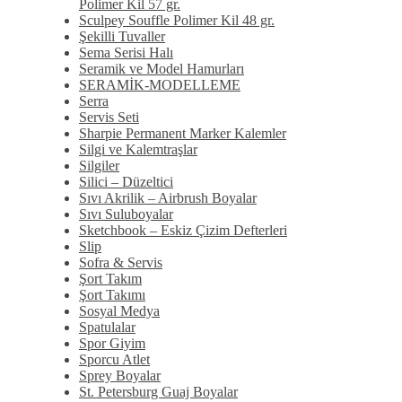
Polimer Kil 57 gr.
Sculpey Souffle Polimer Kil 48 gr.
Şekilli Tuvaller
Sema Serisi Halı
Seramik ve Model Hamurları
SERAMİK-MODELLEME
Serra
Servis Seti
Sharpie Permanent Marker Kalemler
Silgi ve Kalemtraşlar
Silgiler
Silici – Düzeltici
Sıvı Akrilik – Airbrush Boyalar
Sıvı Suluboyalar
Sketchbook – Eskiz Çizim Defterleri
Slip
Sofra & Servis
Şort Takım
Şort Takımı
Sosyal Medya
Spatulalar
Spor Giyim
Sporcu Atlet
Sprey Boyalar
St. Petersburg Guaj Boyalar