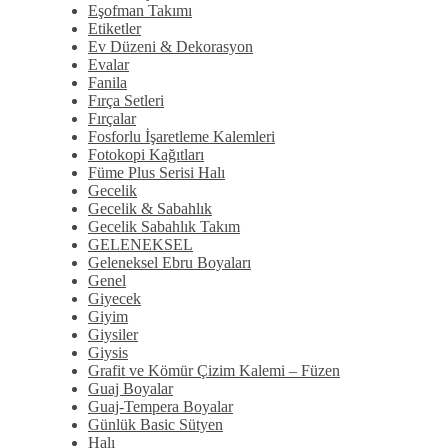
Eşofman Takımı
Etiketler
Ev Düzeni & Dekorasyon
Evalar
Fanila
Fırça Setleri
Fırçalar
Fosforlu İşaretleme Kalemleri
Fotokopi Kağıtları
Füme Plus Serisi Halı
Gecelik
Gecelik & Sabahlık
Gecelik Sabahlık Takım
GELENEKSEL
Geleneksel Ebru Boyaları
Genel
Giyecek
Giyim
Giysiler
Giysis
Grafit ve Kömür Çizim Kalemi – Füzen
Guaj Boyalar
Guaj-Tempera Boyalar
Günlük Basic Sütyen
Halı