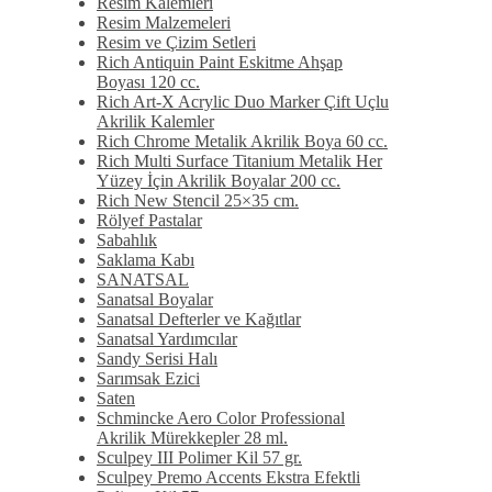
Resim Kalemleri
Resim Malzemeleri
Resim ve Çizim Setleri
Rich Antiquin Paint Eskitme Ahşap
Boyası 120 cc.
Rich Art-X Acrylic Duo Marker Çift Uçlu
Akrilik Kalemler
Rich Chrome Metalik Akrilik Boya 60 cc.
Rich Multi Surface Titanium Metalik Her
Yüzey İçin Akrilik Boyalar 200 cc.
Rich New Stencil 25×35 cm.
Rölyef Pastalar
Sabahlık
Saklama Kabı
SANATSAL
Sanatsal Boyalar
Sanatsal Defterler ve Kağıtlar
Sanatsal Yardımcılar
Sandy Serisi Halı
Sarımsak Ezici
Saten
Schmincke Aero Color Professional
Akrilik Mürekkepler 28 ml.
Sculpey III Polimer Kil 57 gr.
Sculpey Premo Accents Ekstra Efektli