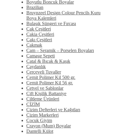
Boyutlu Boncuk Boyalar
Brazilian
Bruynzeel Design Colour Pencils Kuru
Boya Kalemleri
Bulaşık Süngeri ve Fırçası
Çak Çeşitleri
Çakia Çeşitleri
Çakı Çeşitleri
Çakmak
Cam – Seramik – Porselen Boyaları
Çamaşır Sepeti
Çatal & Bıçak & Kaşık
Çaydanlık
Çerçeveli Tuvaller
Cernit Polimer Kil 500 gr.
Cernit Polimer Kil 56 gr.
Cetvel ve Şablonlar
Çift Kişilik Battaniye
Ciltleme Ürünleri
ÇİZİM
Çizim Defterleri ve Kağıtları
Çizim Markerleri
Çocuk Giyim
Crayon (Mum) Boyalar
Dantelli Külot