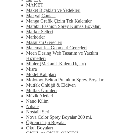
MAKET
Maket Bıçakları ve Yedekleri
Makyaj Çantası
Manga Grafik Çizim Tek Kalemler
Marabu Fashion Sprey Kumaş Boyaları
Marker Setleri
Markörler
Masaüstü Gereçleri
Matematik – Geometri Gereçleri
Meen Desing Web Tasarım ve Yazılım
Hizmetleri
Minler (Mekanik Kalem Uçları)
Mısra
Model Kalıpları
Molotow Belton Premium Sprey Boyalar
Mutfak Önlüğü & Eldiven
Mutfak Ürünleri
Müzik Aletleri
Nano Kilim
Nihale
Nostalji Seri
Nova Color Sprey Boyalar 200 ml.
Öğrenci Tipi Boyalar
Okul Boyaları