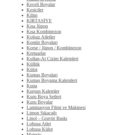
Keçeli Boyalar
Kesiciler
Kilim
KIRTASİYE
Kısa Jüpon
Kısa Kombinezon
Kolsuz Atletler
Kontür Boyaları
Korse / Jüpon / Kombinezon
Kretuarlar
Kullan-At Çizim Kalemleri
Küllük
Külot
Kumaş Boyaları
Kumaş Boyama Kalemleri
Kupa
Kurşun Kalemler
Kuru Boya Setleri
Kuru Boyalar
Laminasyon Filmi ve Makinesi
Limon Sıkacağı
Linol – Gravür Baskı
Lohusa Atlet
Lohusa Külot
Majesty