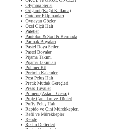
OKUL ve OKUL ÖNCESİ
Olympia Serisi
Origami (Kağıt Katlama)
Outdoor Ekipmanları
Oynayan Gözler
Özel Ölçü Halı
Paletler
Pantolon & Şort & Bermuda
Parmak Boyaları
Pastel Boya Setleri
Pastel Boyalar
Pijama Takımı
Pijama Takımları
Polimer Kil
Portmin Kalemler
Post Peluş Halı
Pratik Mutfak Gereçleri
Press Tuvaller
Primers (Astar – Gesso)
Proje Çantaları ve Tüpleri
Puffy Peluş Halı
Rapido ve Çini Mürekkepleri
Refil ve Mürekkepler
Rende
Resim Defterleri