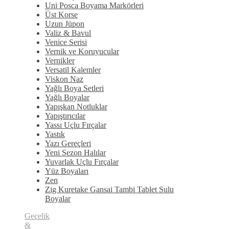
Uni Posca Boyama Markörleri
Üst Korse
Uzun Jüpon
Valiz & Bavul
Venice Serisi
Vernik ve Koruyucular
Vernikler
Versatil Kalemler
Viskon Naz
Yağlı Boya Setleri
Yağlı Boyalar
Yapışkan Notluklar
Yapıştırıcılar
Yassı Uçlu Fırçalar
Yastık
Yazı Gereçleri
Yeni Sezon Halılar
Yuvarlak Uçlu Fırçalar
Yüz Boyaları
Zen
​Zig Kuretake Gansai Tambi Tablet Sulu
Boyalar
Gecelik
&