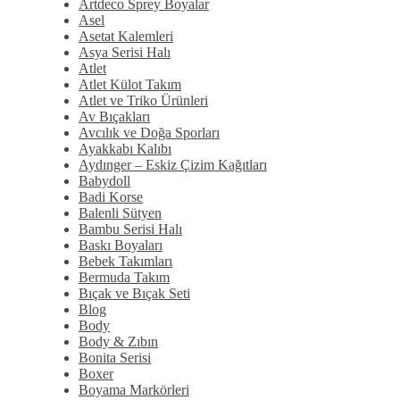
Artdeco Sprey Boyalar
Asel
Asetat Kalemleri
Asya Serisi Halı
Atlet
Atlet Külot Takım
Atlet ve Triko Ürünleri
Av Bıçakları
Avcılık ve Doğa Sporları
Ayakkabı Kalıbı
Aydınger – Eskiz Çizim Kağıtları
Babydoll
Badi Korse
Balenli Sütyen
Bambu Serisi Halı
Baskı Boyaları
Bebek Takımları
Bermuda Takım
Bıçak ve Bıçak Seti
Blog
Body
Body & Zıbın
Bonita Serisi
Boxer
Boyama Markörleri