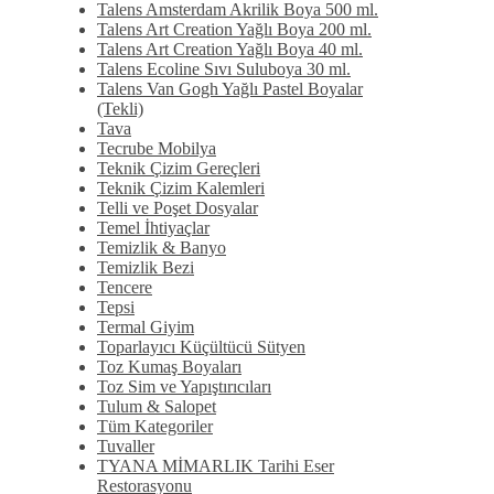
Talens Amsterdam Akrilik Boya 500 ml.
Talens Art Creation Yağlı Boya 200 ml.
Talens Art Creation Yağlı Boya 40 ml.
Talens Ecoline Sıvı Suluboya 30 ml.
Talens Van Gogh Yağlı Pastel Boyalar
(Tekli)
Tava
Tecrube Mobilya
Teknik Çizim Gereçleri
Teknik Çizim Kalemleri
Telli ve Poşet Dosyalar
Temel İhtiyaçlar
Temizlik & Banyo
Temizlik Bezi
Tencere
Tepsi
Termal Giyim
Toparlayıcı Küçültücü Sütyen
Toz Kumaş Boyaları
Toz Sim ve Yapıştırıcıları
Tulum & Salopet
Tüm Kategoriler
Tuvaller
TYANA MİMARLIK Tarihi Eser
Restorasyonu