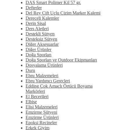
DAS Smart Polimer Kil 57 gr.
Defterler
Del Rey Çift Uçlu Çizim Marker Kalemi
Dereceli Kalemler
Derin Sisal
Ders Aletleri
Destekli Sütyen
Desteksiz Sütyen
Diğer Aksesuarlar
Diğer Ürünler
Doğa Sporları
Doğa Sporları ve Outdoor Ekipmanları
Dosyalama Ürünleri
Duru
Ebru Malzemeleri
Ebru Yardımcı Gereçleri
Edding Çok Amaçlı Örtücü Boyama
Markörleri
El Becerileri
Elbise
Elişi Malzemeleri
Emzirme Sütyeni
Emzirme Ürünleri
Epoksi Reçineler
Erkek Giyim