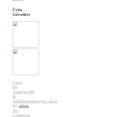
Ürün
Görselleri
Cossy
By
Aqua
Gecelik
&
Sabahlık
toptanceyiz.com.tr
By
admin
No
Comments